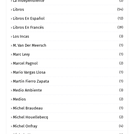
La Independiente
(2)
Libros
(54)
Libros En Español
(12)
Libros En Francés
(39)
Los Incas
(3)
M. Van Der Meersch
(1)
Marc Levy
(1)
Marcel Pagnol
(2)
Mario Vargas Llosa
(1)
Martín Fierro Zapata
(1)
Medio Ambiente
(3)
Medios
(2)
Michel Braudeau
(1)
Michel Houellebecq
(2)
Michel Onfray
(4)