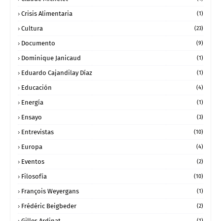
Crisis Alimentaria
(1)
Cultura
(23)
Documento
(9)
Dominique Janicaud
(1)
Eduardo Cajandilay Díaz
(1)
Educación
(4)
Energía
(1)
Ensayo
(3)
Entrevistas
(10)
Europa
(4)
Eventos
(2)
Filosofía
(10)
François Weyergans
(1)
Frédéric Beigbeder
(2)
Gilles Ardinat
(1)