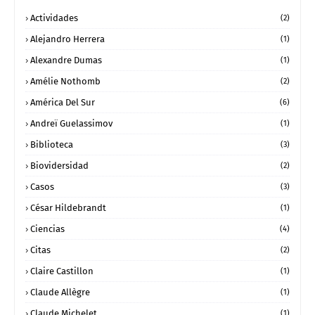
Actividades
(2)
Alejandro Herrera
(1)
Alexandre Dumas
(1)
Amélie Nothomb
(2)
América Del Sur
(6)
Andreï Guelassimov
(1)
Biblioteca
(3)
Biovidersidad
(2)
Casos
(3)
César Hildebrandt
(1)
Ciencias
(4)
Citas
(2)
Claire Castillon
(1)
Claude Allègre
(1)
Claude Michelet
(1)