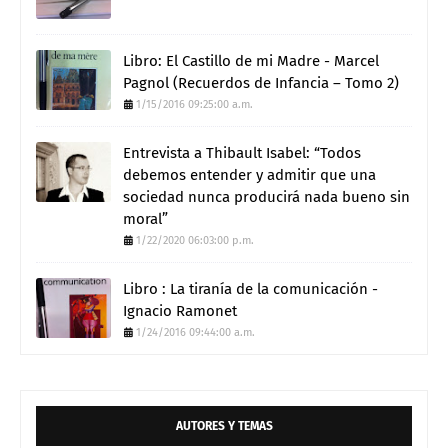
Libro: El Castillo de mi Madre - Marcel
Pagnol (Recuerdos de Infancia – Tomo 2)
1/15/2016 09:25:00 a.m.
Entrevista a Thibault Isabel: “Todos
debemos entender y admitir que una
sociedad nunca producirá nada bueno sin
moral”
1/22/2020 06:03:00 p.m.
Libro : La tiranía de la comunicación -
Ignacio Ramonet
1/24/2016 09:44:00 a.m.
AUTORES Y TEMAS