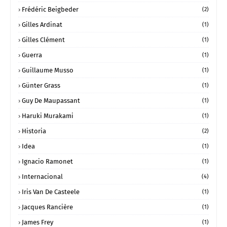
Frédéric Beigbeder
(2)
Gilles Ardinat
(1)
Gilles Clément
(1)
Guerra
(1)
Guillaume Musso
(1)
Günter Grass
(1)
Guy De Maupassant
(1)
Haruki Murakami
(1)
Historia
(2)
Idea
(1)
Ignacio Ramonet
(1)
Internacional
(4)
Iris Van De Casteele
(1)
Jacques Rancière
(1)
James Frey
(1)