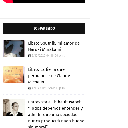
LO MÁS LEIDO
Libro: Sputnik, mi amor de
Haruki Murakami
2/12/2020 04:19:00 p.m.
Libro: La tierra que
permanece de Claude
Michelet
4/17/2019 05:43:00 p.m.
Entrevista a Thibault Isabel:
“Todos debemos entender y
admitir que una sociedad
nunca producirá nada bueno
sin moral”