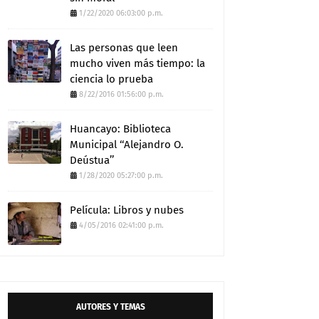
1/22/2020 06:03:00 p.m.
Las personas que leen
mucho viven más tiempo: la
ciencia lo prueba
8/22/2016 01:56:00 p.m.
Huancayo: Biblioteca
Municipal ‘‘Alejandro O.
Deústua’’
1/28/2020 05:27:00 p.m.
Película: Libros y nubes
4/05/2016 02:41:00 p.m.
AUTORES Y TEMAS