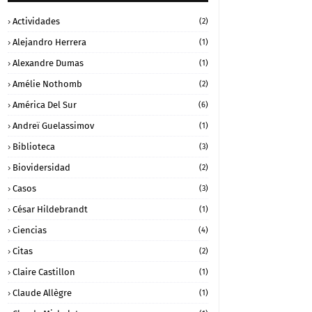
Actividades
(2)
Alejandro Herrera
(1)
Alexandre Dumas
(1)
Amélie Nothomb
(2)
América Del Sur
(6)
Andreï Guelassimov
(1)
Biblioteca
(3)
Biovidersidad
(2)
Casos
(3)
César Hildebrandt
(1)
Ciencias
(4)
Citas
(2)
Claire Castillon
(1)
Claude Allègre
(1)