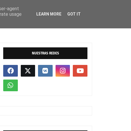
user-agent
erate usage
LEARN MORE
GOT IT
EVENTOS
NUESTRAS REDES