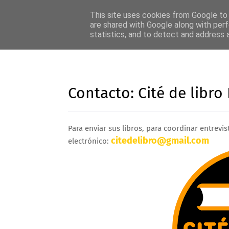
INICIO
SOBRE CITÉ DE LIBRO
LIBRERÍA LA CITÉ D
This site uses cookies from Google to d
are shared with Google along with perf
statistics, and to detect and address 
CUL
Contacto: Cité de libro
Para enviar sus libros, para coordinar entrevis
citedelibro@gmail.com
electrónico: