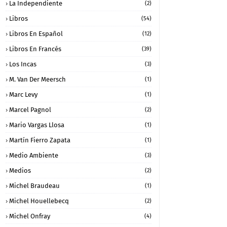
La Independiente
(2)
Libros
(54)
Libros En Español
(12)
Libros En Francés
(39)
Los Incas
(3)
M. Van Der Meersch
(1)
Marc Levy
(1)
Marcel Pagnol
(2)
Mario Vargas Llosa
(1)
Martín Fierro Zapata
(1)
Medio Ambiente
(3)
Medios
(2)
Michel Braudeau
(1)
Michel Houellebecq
(2)
Michel Onfray
(4)