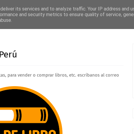
E LIBRO
CONTACTO
eliver its services and to analyze traffic. Your IP address and 
ormance and security metrics to ensure quality of service, gen
abuse.
TURA
DISCIPLINAS
LIBROS
CIENCIAS
ENTREVISTAS
 Perú
tas, para vender o comprar libros, etc. escríbanos al correo