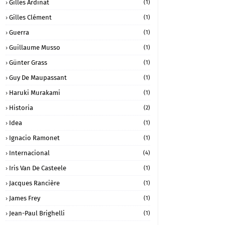
Gilles Ardinat
(1)
Gilles Clément
(1)
Guerra
(1)
Guillaume Musso
(1)
Günter Grass
(1)
Guy De Maupassant
(1)
Haruki Murakami
(1)
Historia
(2)
Idea
(1)
Ignacio Ramonet
(1)
Internacional
(4)
Iris Van De Casteele
(1)
Jacques Rancière
(1)
James Frey
(1)
Jean-Paul Brighelli
(1)