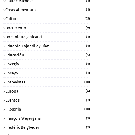
Claude Michelet
(1)
Crisis Alimentaria
(1)
Cultura
(23)
Documento
(9)
Dominique Janicaud
(1)
Eduardo Cajandilay Díaz
(1)
Educación
(4)
Energía
(1)
Ensayo
(3)
Entrevistas
(10)
Europa
(4)
Eventos
(2)
Filosofía
(10)
François Weyergans
(1)
Frédéric Beigbeder
(2)